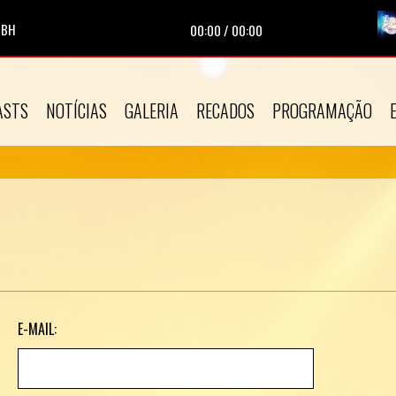
 BH
Tocando agora:
|
Apresentador:
Deus Conosco BH Web |
Pro
00:00
/
00:00
ASTS
NOTÍCIAS
GALERIA
RECADOS
PROGRAMAÇÃO
E-MAIL: