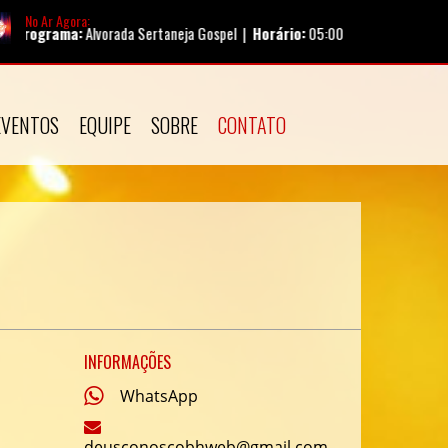
No Ar Agora:
grama:
Alvorada Sertaneja Gospel |
Horário:
05:00 - 08:00
EVENTOS
EQUIPE
SOBRE
CONTATO
INFORMAÇÕES
WhatsApp
deusconoscobhweb@gmail.com