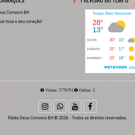
eus Conosco BH
e toca o seu coração!
|
Visitas: 577679
Online: 2
Rádio Deus Conosco BH © 2026 - Todos os direitos reservados.