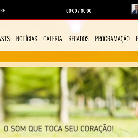
 BH
ocando agora:
|
Apresentador:
Pr. Gilson Antunes |
Programa:
Porção Da
00:00
/
00:00
ASTS
NOTÍCIAS
GALERIA
RECADOS
PROGRAMAÇÃO