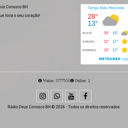
eus Conosco BH
e toca o seu coração!
|
Visitas: 577755
Online: 2
Rádio Deus Conosco BH © 2026 - Todos os direitos reservados.